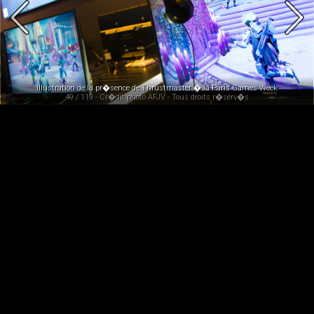
Illustration de la pr�sence de Thrustmaster � la Paris Games Week
49 / 119 - Cr�dit photo AFJV - Tous droits r�serv�s