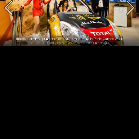
Illustration de la pr�sence de Thrustmaster � la Paris Games Week
6 / 119 - Cr�dit photo AFJV - Tous droits r�serv�s