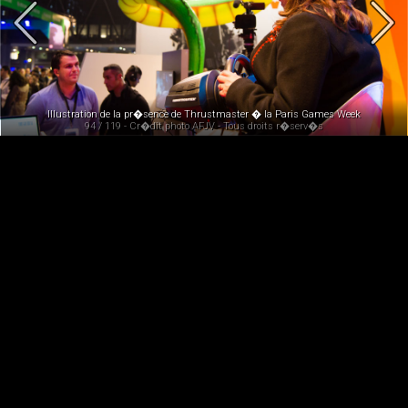
Illustration de la pr�sence de Thrustmaster � la Paris Games Week
94 / 119 - Cr�dit photo AFJV - Tous droits r�serv�s