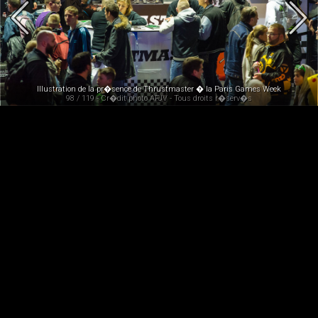
Illustration de la pr�sence de Thrustmaster � la Paris Games Week
98 / 119 - Cr�dit photo AFJV - Tous droits r�serv�s