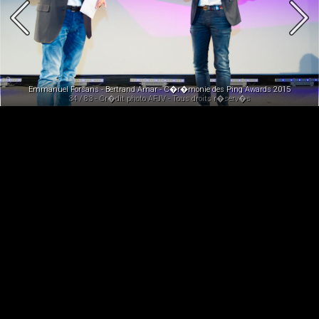
ards 2015
Emmanuel Forsans - Bertrand Amar - C�r�monie des Ping Awards 2015
34 / 83 - Cr�dit photo AFJV - Tous droits r�serv�s