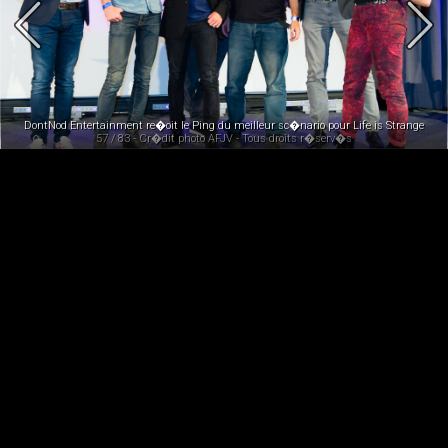
wards 2015
DontNod Entertainment re�oit le Ping du meilleur sc�nario pour Life is Strange
57 / 83 - Cr�dit photo AFJV - Tous droits r�serv�s