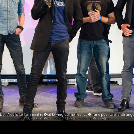
DontNod Entertainment re�oit le Ping du meilleur sc�nario pour Life is Strang
58 / 83 - Cr�dit photo AFJV - Tous droits r�serv�s