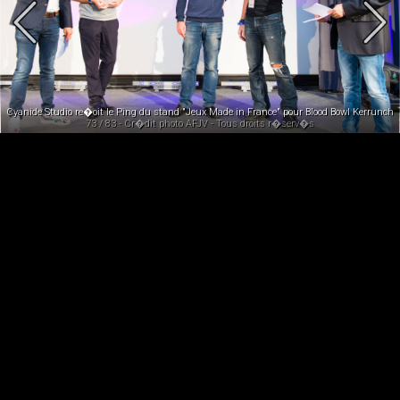
- Florence Icard - Jay Grouard - Pauline Augrain
Cyanide Studio re�oit le Ping du stand "Jeux Made in France" pour Blood Bowl Kerrunch
73 / 83 - Cr�dit photo AFJV - Tous droits r�serv�s