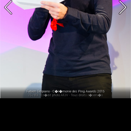
Fabien Delpiano - C�r�monie des Ping Awards 2015
75 / 83 - Cr�dit photo AFJV - Tous droits r�serv�s