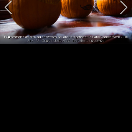
Pr�sentation de NieR au showroom Square Enix pendant la Paris Games Week 2015
21 / 122 - Cr�dit photo AFJV - Tous droits r�serv�s