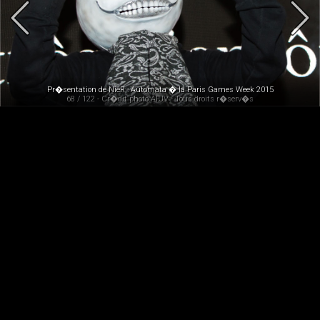
Pr�sentation de NieR : Automata � la Paris Games Week 2015
68 / 122 - Cr�dit photo AFJV - Tous droits r�serv�s