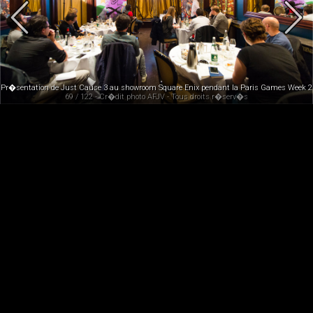
Pr�sentation de Just Cause 3 au showroom Square Enix pendant la Paris Games Week 
69 / 122 - Cr�dit photo AFJV - Tous droits r�serv�s