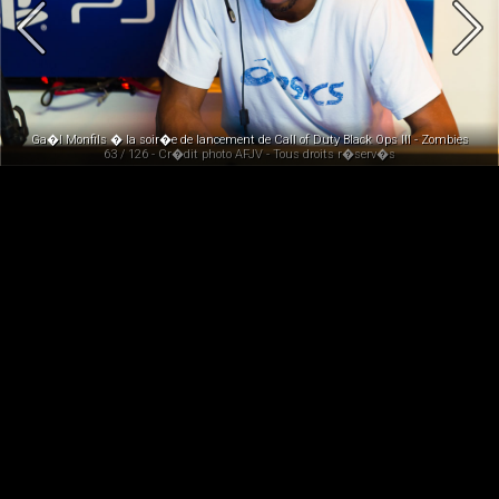
Ga�l Monfils � la soir�e de lancement de Call of Duty Black Ops III - Zombies
63 / 126 - Cr�dit photo AFJV - Tous droits r�serv�s