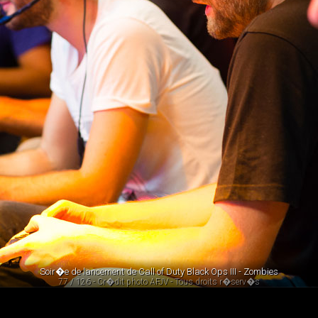
Soir�e de lancement de Call of Duty Black Ops III - Zombies
77 / 126 - Cr�dit photo AFJV - Tous droits r�serv�s