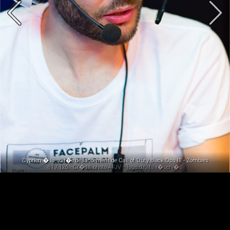
Cyprien � la soir�e de lancement de Call of Duty Black Ops III - Zombies
81 / 126 - Cr�dit photo AFJV - Tous droits r�serv�s