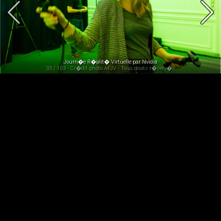
Journ�e R�alit� Virtuelle par Nvidia
33 / 103 - Cr�dit photo AFJV - Tous droits r�serv�s