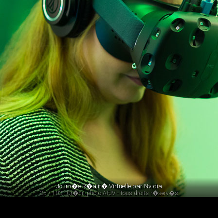
Journ�e R�alit� Virtuelle par Nvidia
35 / 103 - Cr�dit photo AFJV - Tous droits r�serv�s