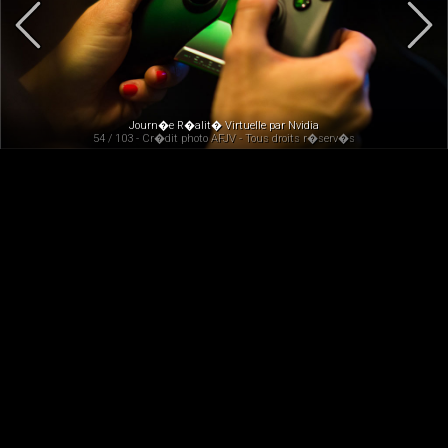
Journ�e R�alit� Virtuelle par Nvidia
54 / 103 - Cr�dit photo AFJV - Tous droits r�serv�s