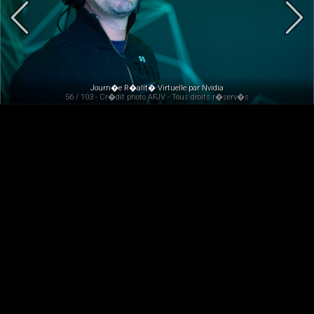
Journ�e R�alit� Virtuelle par Nvidia
56 / 103 - Cr�dit photo AFJV - Tous droits r�serv�s