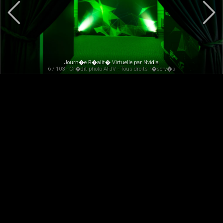
Journ�e R�alit� Virtuelle par Nvidia
6 / 103 - Cr�dit photo AFJV - Tous droits r�serv�s