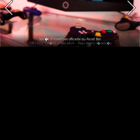
Soir�e d'ouverture officielle du Reset Bar
106 / 173 - Cr�dit photo AFJV - Tous droits r�serv�s