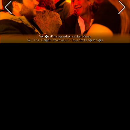
Soir�e d'inauguration du bar Reset
52 / 173 - Cr�dit photo AFJV - Tous droits r�serv�s