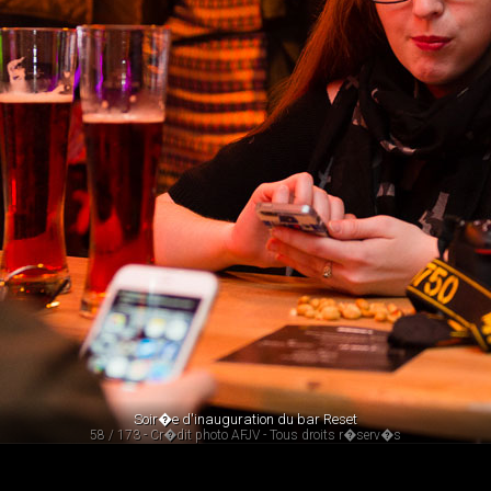
Soir�e d'inauguration du bar Reset
58 / 173 - Cr�dit photo AFJV - Tous droits r�serv�s