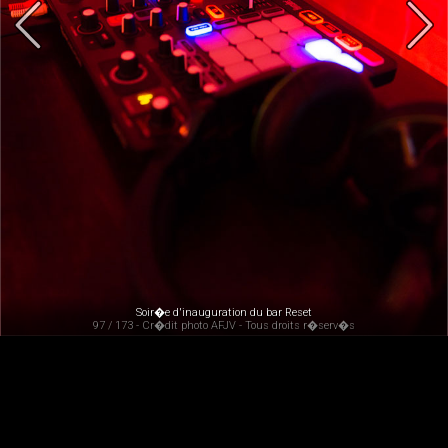
Soir�e d'inauguration du bar Reset
97 / 173 - Cr�dit photo AFJV - Tous droits r�serv�s