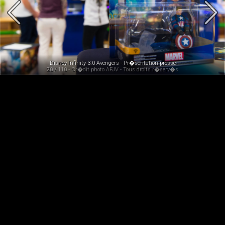
Disney Infinity 3.0 Avengers - Pr�sentation presse
20 / 110 - Cr�dit photo AFJV - Tous droits r�serv�s