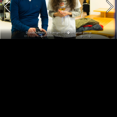
Disney Infinity 3.0 Avengers - Pr�sentation presse
61 / 110 - Cr�dit photo AFJV - Tous droits r�serv�s