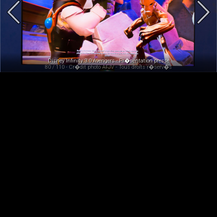
Disney Infinity 3.0 Avengers - Pr�sentation presse
80 / 110 - Cr�dit photo AFJV - Tous droits r�serv�s