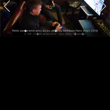
Petite soir�e entre amis du jeu vid�o au Meltdown Paris (mars 2016)
2 / 84 - Cr�dit photo AFJV - Tous droits r�serv�s