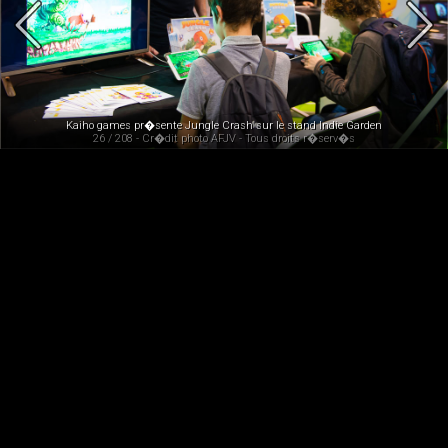
Kaiho games pr�sente Jungle Crash sur le stand Indie Garden
26 / 208 - Cr�dit photo AFJV - Tous droits r�serv�s