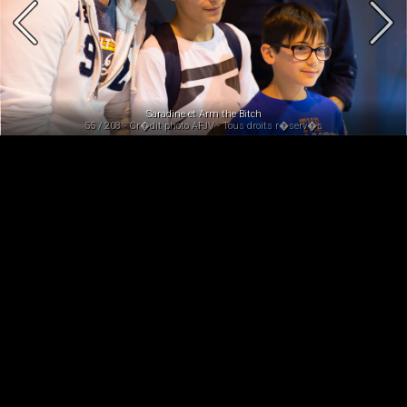
Saradine et Arm the Bitch
55 / 208 - Cr�dit photo AFJV - Tous droits r�serv�s