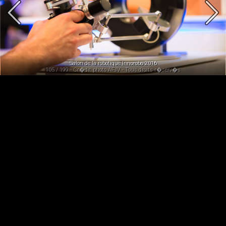
Salon de la robotique Innorobo 2016
105 / 199 - Cr�dit photo AFJV - Tous droits r�serv�s