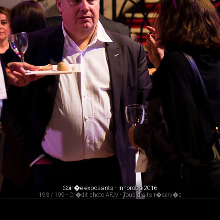
Soir�e exposants - Innorobo 2016
193 / 199 - Cr�dit photo AFJV - Tous droits r�serv�s