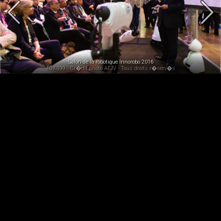
Salon de la robotique Innorobo 2016
40 / 199 - Cr�dit photo AFJV - Tous droits r�serv�s