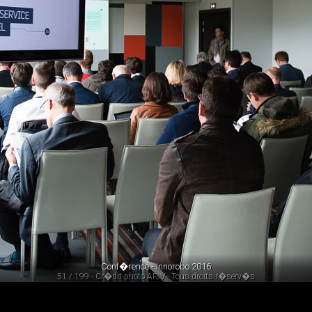
Conf�rence - Innorobo 2016
51 / 199 - Cr�dit photo AFJV - Tous droits r�serv�s