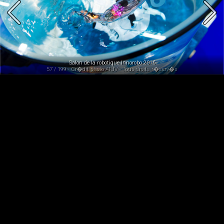
Salon de la robotique Innorobo 2016
57 / 199 - Cr�dit photo AFJV - Tous droits r�serv�s