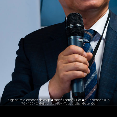
Signature d'accords de ccop�ration France / Cor�e - Innorobo 2016
76 / 199 - Cr�dit photo AFJV - Tous droits r�serv�s