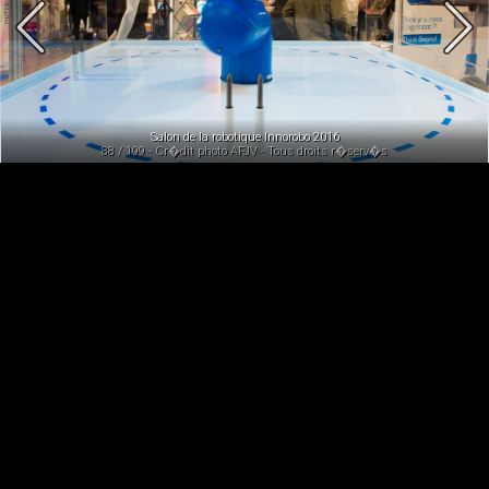
Salon de la robotique Innorobo 2016
88 / 199 - Cr�dit photo AFJV - Tous droits r�serv�s