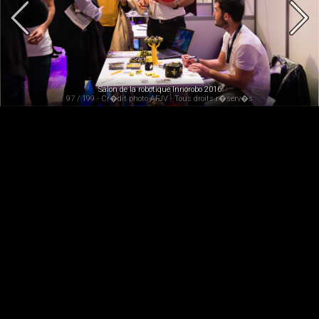
Salon de la robotique Innorobo 2016
97 / 199 - Cr�dit photo AFJV - Tous droits r�serv�s