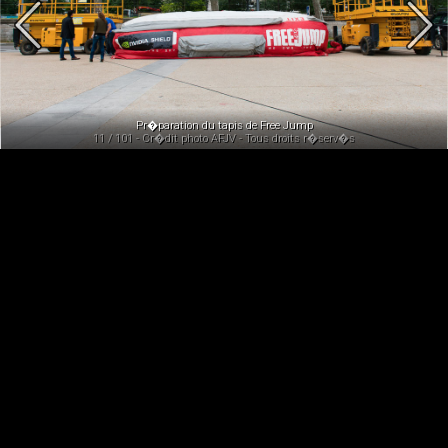
Pr�paration du tapis de Free Jump
11 / 101 - Cr�dit photo AFJV - Tous droits r�serv�s