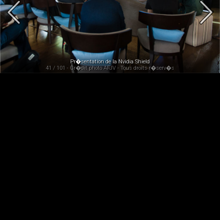
Pr�sentation de la Nvidia Shield
41 / 101 - Cr�dit photo AFJV - Tous droits r�serv�s