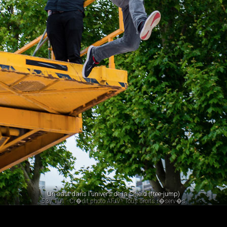
Un saut dans l'univers de la Shield (free-jump)
53 / 101 - Cr�dit photo AFJV - Tous droits r�serv�s