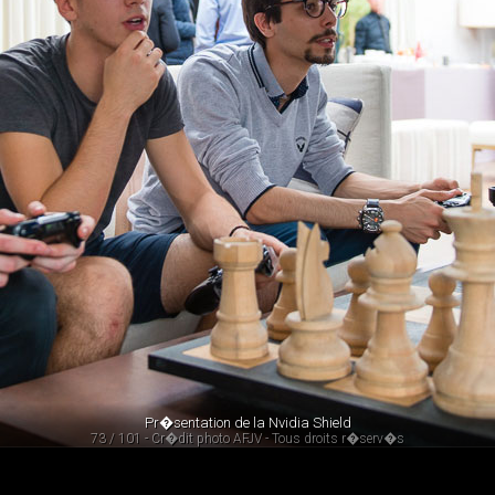
Pr�sentation de la Nvidia Shield
73 / 101 - Cr�dit photo AFJV - Tous droits r�serv�s