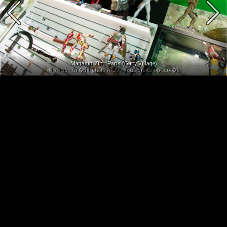
Magasin Zing Paris (Bercy Village)
41 / 106 - Cr�dit photo AFJV - Tous droits r�serv�s