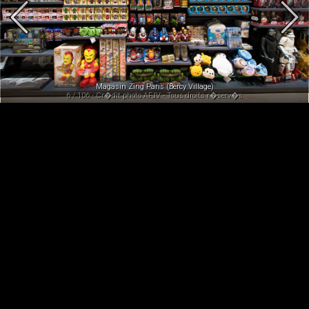
Magasin Zing Paris (Bercy Village)
6 / 106 - Cr�dit photo AFJV - Tous droits r�serv�s