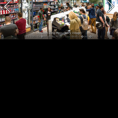
Magasin Zing Paris (Bercy Village)
81 / 106 - Cr�dit photo AFJV - Tous droits r�serv�s