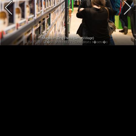
Magasin Zing Paris (Bercy Village)
89 / 106 - Cr�dit photo AFJV - Tous droits r�serv�s