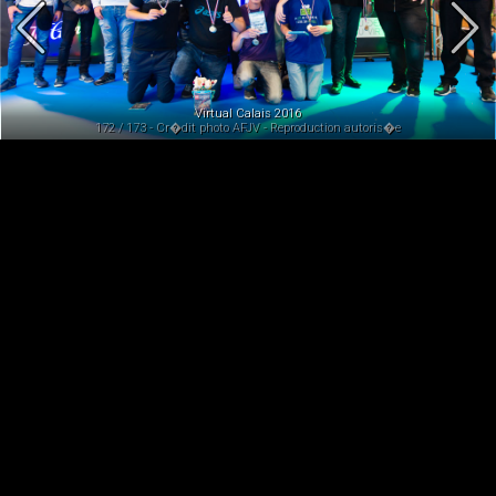
Virtual Calais 2016
172 / 173 - Cr�dit photo AFJV - Reproduction autoris�e