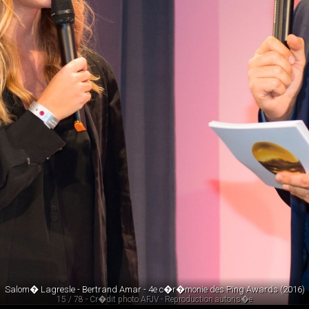
Salom� Lagresle - Bertrand Amar - 4e c�r�monie des Ping Awards (2016)
15 / 78 - Cr�dit photo AFJV - Reproduction autoris�e