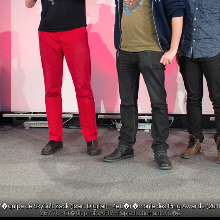
'�quipe de Skybolt Zack (Isart Digital) - 4e c�r�monie des Ping Awards (201
26 / 78 - Cr�dit photo AFJV - Reproduction autoris�e