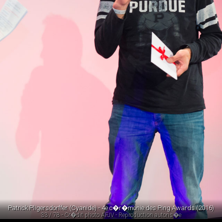
Patrick Pligersdorffer (Cyanide) - 4e c�r�monie des Ping Awards (2016)
33 / 78 - Cr�dit photo AFJV - Reproduction autoris�e